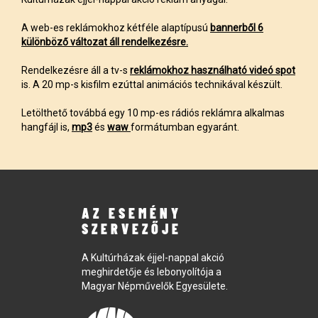
A web-es reklámokhoz kétféle alaptípusú
bannerből 6
különböző változat áll rendelkezésre.
Rendelkezésre áll a tv-s
reklámokhoz használható videó spot
is. A 20 mp-s kisfilm ezúttal animációs technikával készült.
Letölthető továbbá egy 10 mp-es rádiós reklámra alkalmas
hangfájl is,
mp3
és
waw
formátumban egyaránt.
AZ ESEMÉNY
SZERVEZŐJE
A Kultúrházak éjjel-nappal akció
meghirdetője és lebonyolítója a
Magyar Népművelők Egyesülete.