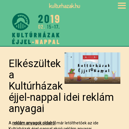
kulturhazak.hu
Elkészültek
a
Kultúrházak
éjjel-nappal idei reklám
anyagai
A
reklám anyagok oldalról
már letölthetőek az ide
Kultúrházak éjjel-nappal akció reklám anyagai.