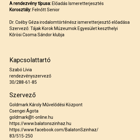
A rendezvény típusa:
Előadás Ismeretterjesztés
Korosztály:
Felnőtt Senior
Dr. Cséby Géza irodalomtörténész ismeretterjesztő előadása
Szervező: Tájak Korok Múzeumok Egyesület keszthelyi
Kőrösi Csoma Sándor klubja
Kapcsolattartó
Szabó Lívia
rendezvényszervező
30/288-61-85
Szervező
Goldmark Károly Művelődési Központ
Csengei Ágota
goldmark@t-online.hu
https://www.balatonszinhaz.hu
https://www.facebook.com/BalatonSzinhaz/
83/515-250