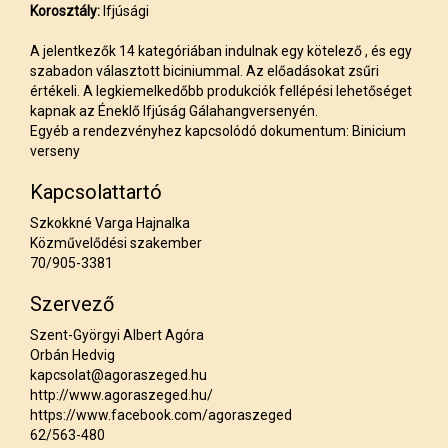
Korosztály:
Ifjúsági
A jelentkezők 14 kategóriában indulnak egy kötelező , és egy
szabadon választott biciniummal. Az előadásokat zsűri
értékeli. A legkiemelkedőbb produkciók fellépési lehetőséget
kapnak az Éneklő Ifjúság Gálahangversenyén.
Egyéb a rendezvényhez kapcsolódó dokumentum:
Binicium
verseny
Kapcsolattartó
Szkokkné Varga Hajnalka
Közművelődési szakember
70/905-3381
Szervező
Szent-Györgyi Albert Agóra
Orbán Hedvig
kapcsolat@agoraszeged.hu
http://www.agoraszeged.hu/
https://www.facebook.com/agoraszeged
62/563-480