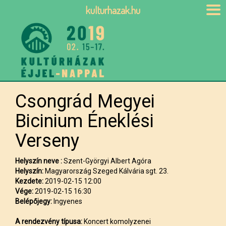
kulturhazak.hu
Csongrád Megyei
Bicinium Éneklési
Verseny
Helyszín neve :
Szent-Györgyi Albert Agóra
Helyszín:
Magyarország Szeged Kálvária sgt. 23.
Kezdete:
2019-02-15 12:00
Vége:
2019-02-15 16:30
Belépőjegy:
Ingyenes
A rendezvény típusa:
Koncert komolyzenei