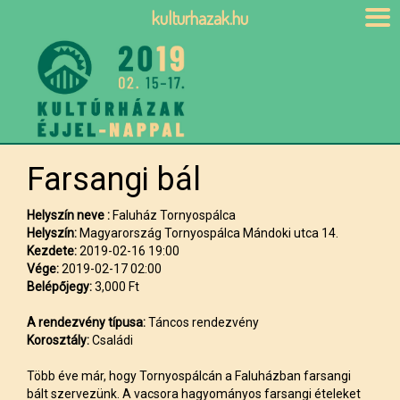
kulturhazak.hu
Farsangi bál
Helyszín neve :
Faluház Tornyospálca
Helyszín:
Magyarország Tornyospálca Mándoki utca 14.
Kezdete:
2019-02-16 19:00
Vége:
2019-02-17 02:00
Belépőjegy:
3,000 Ft
A rendezvény típusa:
Táncos rendezvény
Korosztály:
Családi
Több éve már, hogy Tornyospálcán a Faluházban farsangi
bált szervezünk. A vacsora hagyományos farsangi ételeket