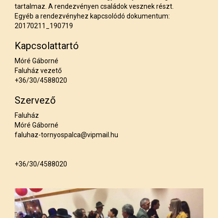
tartalmaz. A rendezvényen családok vesznek részt.
Egyéb a rendezvényhez kapcsolódó dokumentum:
20170211_190719
Kapcsolattartó
Móré Gáborné
Faluház vezető
+36/30/4588020
Szervező
Faluház
Móré Gáborné
faluhaz-tornyospalca@vipmail.hu
+36/30/4588020