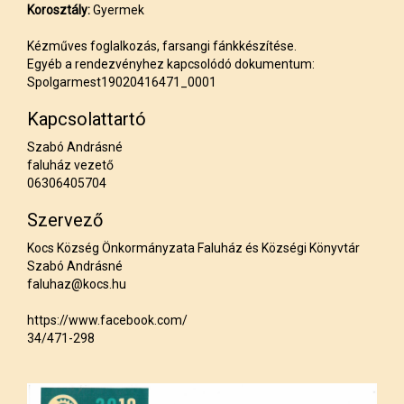
Korosztály:
Gyermek
Kézműves foglalkozás, farsangi fánkkészítése.
Egyéb a rendezvényhez kapcsolódó dokumentum:
Spolgarmest19020416471_0001
Kapcsolattartó
Szabó Andrásné
faluház vezető
06306405704
Szervező
Kocs Község Önkormányzata Faluház és Községi Könyvtár
Szabó Andrásné
faluhaz@kocs.hu
https://www.facebook.com/
34/471-298