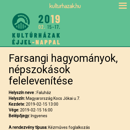
kulturhazak.hu
Farsangi hagyományok,
népszokások
felelevenítése
Helyszín neve :
Faluház
Helyszín:
Magyarország Kocs Jókai u.7.
Kezdete:
2019-02-15 13:00
Vége:
2019-02-15 16:00
Belépőjegy:
Ingyenes
A rendezvény típusa:
Kézműves foglalkozás