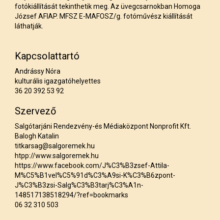
fotókiállítását tekinthetik meg. Az üvegcsarnokban Homoga
József AFIAP. MFSZ E-MAFOSZ/g. fotóművész kiállítását
láthatják.
Kapcsolattartó
Andrássy Nóra
kulturális igazgatóhelyettes
36 20 392 53 92
Szervező
Salgótarjáni Rendezvény-és Médiaközpont Nonprofit Kft.
Balogh Katalin
titkarsag@salgoremek.hu
htpp://www.salgoremek.hu
https://www.facebook.com/J%C3%B3zsef-Attila-
M%C5%B1vel%C5%91d%C3%A9si-K%C3%B6zpont-
J%C3%B3zsi-Salg%C3%B3tarj%C3%A1n-
148517138518294/?ref=bookmarks
06 32 310 503