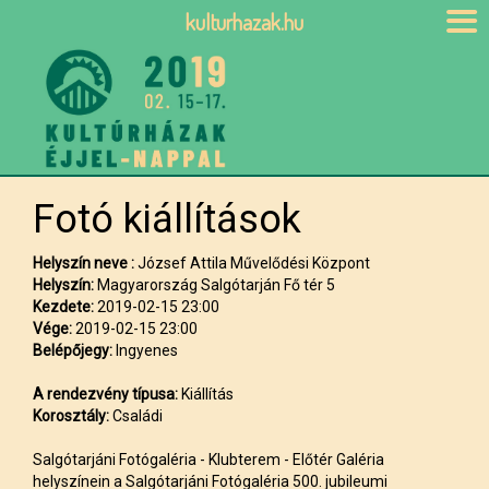
kulturhazak.hu
Fotó kiállítások
Helyszín neve :
József Attila Művelődési Központ
Helyszín:
Magyarország Salgótarján Fő tér 5
Kezdete:
2019-02-15 23:00
Vége:
2019-02-15 23:00
Belépőjegy:
Ingyenes
A rendezvény típusa:
Kiállítás
Korosztály:
Családi
Salgótarjáni Fotógaléria - Klubterem - Előtér Galéria
helyszínein a Salgótarjáni Fotógaléria 500. jubileumi