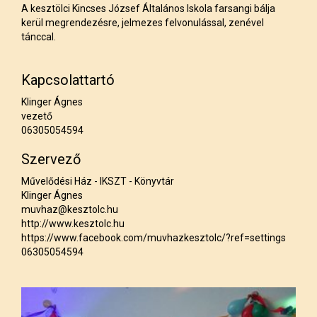
A kesztölci Kincses József Általános Iskola farsangi bálja
kerül megrendezésre, jelmezes felvonulással, zenével
tánccal.
Kapcsolattartó
Klinger Ágnes
vezető
06305054594
Szervező
Művelődési Ház - IKSZT - Könyvtár
Klinger Ágnes
muvhaz@kesztolc.hu
http://www.kesztolc.hu
https://www.facebook.com/muvhazkesztolc/?ref=settings
06305054594