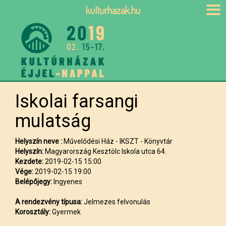
kulturhazak.hu
Iskolai farsangi
mulatság
Helyszín neve :
Művelődési Ház - IKSZT - Könyvtár
Helyszín:
Magyarország Kesztölc Iskola utca 64.
Kezdete:
2019-02-15 15:00
Vége:
2019-02-15 19:00
Belépőjegy:
Ingyenes
A rendezvény típusa:
Jelmezes felvonulás
Korosztály:
Gyermek