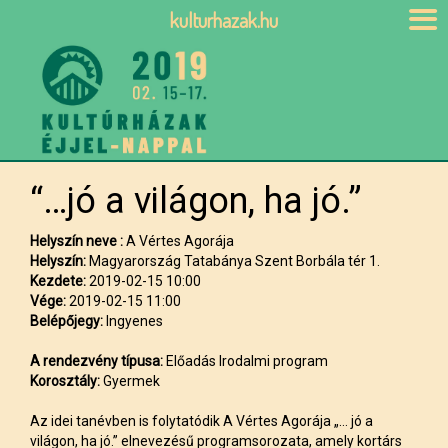
kulturhazak.hu
“…jó a világon, ha jó.”
Helyszín neve :
A Vértes Agorája
Helyszín:
Magyarország Tatabánya Szent Borbála tér 1.
Kezdete:
2019-02-15 10:00
Vége:
2019-02-15 11:00
Belépőjegy:
Ingyenes
A rendezvény típusa:
Előadás Irodalmi program
Korosztály:
Gyermek
Az idei tanévben is folytatódik A Vértes Agorája „… jó a
világon, ha jó.” elnevezésű programsorozata, amely kortárs