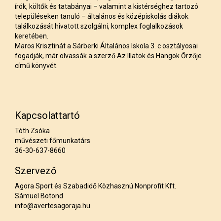
írók, költők és tatabányai – valamint a kistérséghez tartozó
településeken tanuló – általános és középiskolás diákok
találkozását hivatott szolgálni, komplex foglalkozások
keretében.
Maros Krisztinát a Sárberki Általános Iskola 3. c osztályosai
fogadják, már olvassák a szerző Az Illatok és Hangok Őrzője
című könyvét.
Kapcsolattartó
Tóth Zsóka
művészeti főmunkatárs
36-30-637-8660
Szervező
Agora Sport és Szabadidő Közhasznú Nonprofit Kft.
Sámuel Botond
info@avertesagoraja.hu