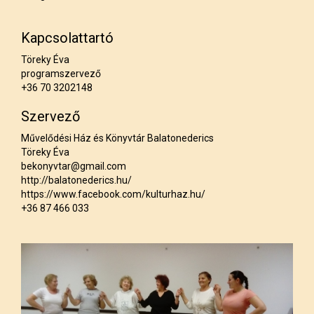
Kapcsolattartó
Töreky Éva
programszervező
+36 70 3202148
Szervező
Művelődési Ház és Könyvtár Balatonederics
Töreky Éva
bekonyvtar@gmail.com
http://balatonederics.hu/
https://www.facebook.com/kulturhaz.hu/
+36 87 466 033