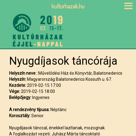
kulturhazak.hu
Nyugdíjasok táncórája
Helyszín neve :
Művelődési Ház és Könyvtár, Balatonederics
Helyszín:
Magyarország Balatonederics Kossuth u. 67.
Kezdete:
2019-02-15 17:00
Vége:
2019-02-15 18:00
Belépőjegy:
Ingyenes
A rendezvény típusa:
Néptánc
Korosztály:
Senior
Nyugdíjasok tánccal, énekkel lazítanak, mozognak.
A foglalkozást vezeti: Juhász Márta táncoktató