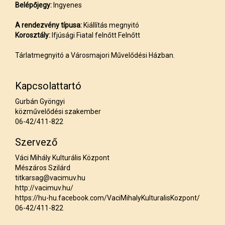
Belépőjegy:
Ingyenes
A rendezvény típusa:
Kiállítás megnyitó
Korosztály:
Ifjúsági Fiatal felnőtt Felnőtt
Tárlatmegnyitó a Városmajori Művelődési Házban.
Kapcsolattartó
Gurbán Gyöngyi
közművelődési szakember
06-42/411-822
Szervező
Váci Mihály Kulturális Központ
Mészáros Szilárd
titkarsag@vacimuv.hu
http://vacimuv.hu/
https://hu-hu.facebook.com/VaciMihalyKulturalisKozpont/
06-42/411-822