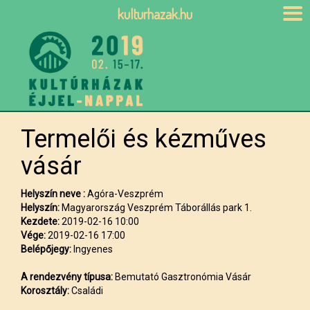
kulturhazak.hu
Termelői és kézműves
vásár
Helyszín neve :
Agóra-Veszprém
Helyszín:
Magyarország Veszprém Táborállás park 1.
Kezdete:
2019-02-16 10:00
Vége:
2019-02-16 17:00
Belépőjegy:
Ingyenes
A rendezvény típusa:
Bemutató Gasztronómia Vásár
Korosztály:
Családi