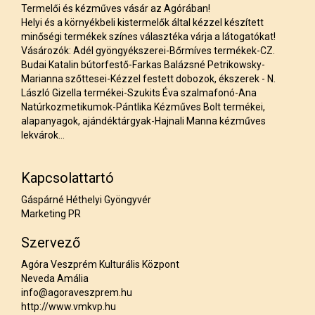
Termelői és kézműves vásár az Agórában!
Helyi és a környékbeli kistermelők által kézzel készített
minőségi termékek színes választéka várja a látogatókat!
Vásározók: Adél gyöngyékszerei-Bőrmíves termékek-CZ.
Budai Katalin bútorfestő-Farkas Balázsné Petrikowsky-
Marianna szőttesei-Kézzel festett dobozok, ékszerek - N.
László Gizella termékei-Szukits Éva szalmafonó-Ana
Natúrkozmetikumok-Pántlika Kézműves Bolt termékei,
alapanyagok, ajándéktárgyak-Hajnali Manna kézműves
lekvárok...
Kapcsolattartó
Gáspárné Héthelyi Gyöngyvér
Marketing PR
Szervező
Agóra Veszprém Kulturális Központ
Neveda Amália
info@agoraveszprem.hu
http://www.vmkvp.hu