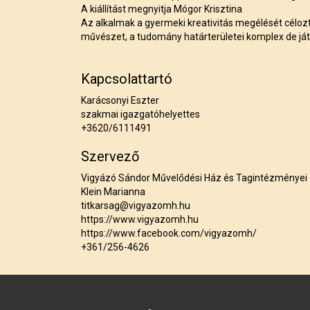
A kiállítást megnyitja Mógor Krisztina
Az alkalmak a gyermeki kreativitás megélését céloz
művészet, a tudomány határterületei komplex de já
Kapcsolattartó
Karácsonyi Eszter
szakmai igazgatóhelyettes
+3620/6111491
Szervező
Vigyázó Sándor Művelődési Ház és Tagintézményei
Klein Marianna
titkarsag@vigyazomh.hu
https://www.vigyazomh.hu
https://www.facebook.com/vigyazomh/
+361/256-4626