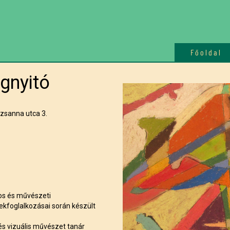
Főoldal
egnyitó
sanna utca 3.
os és művészeti
ekfoglalkozásai során készült
és vizuális művészet tanár