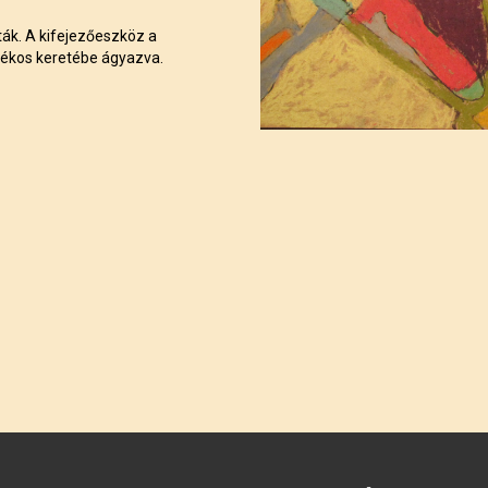
ták. A kifejezőeszköz a
tékos keretébe ágyazva.