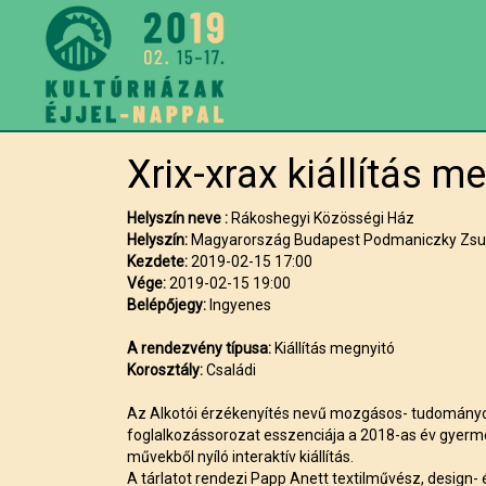
Xrix-xrax kiállítás m
Helyszín neve :
Rákoshegyi Közösségi Ház
Helyszín:
Magyarország Budapest Podmaniczky Zsuz
Kezdete:
2019-02-15 17:00
Vége:
2019-02-15 19:00
Belépőjegy:
Ingyenes
A rendezvény típusa:
Kiállítás megnyitó
Korosztály:
Családi
Az Alkotói érzékenyítés nevű mozgásos- tudomány
foglalkozássorozat esszenciája a 2018-as év gyerm
művekből nyíló interaktív kiállítás.
A tárlatot rendezi Papp Anett textilművész, design- 